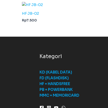
HF JB-02
Rp
7.500
Kategori
KD (KABEL DATA)
FD (FLASHDISK)
HF = HANDSFREE
PB = POWERBANK
MMC = MEMORICARD