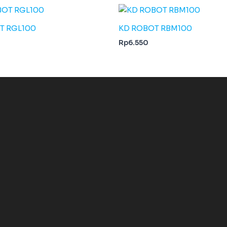
T RGL100
KD ROBOT RBM100
Rp
6.550