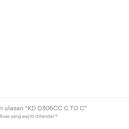
n ulasan “KD D306CC C TO C”
Ruas yang wajib ditandai
*