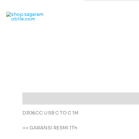
Deskripsi
Ulasan (0)
D306CC USB C TO C 1M
>> GARANSI RESMI 1Th