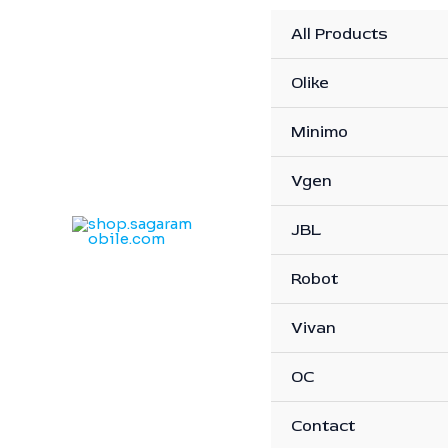
Lewati
All Products
ke
konten
Olike
Minimo
Vgen
JBL
Robot
Vivan
OC
Contact