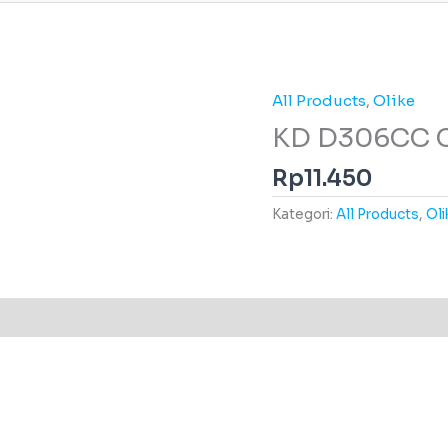
All Products
,
Olike
KD D306CC C
Rp
11.450
Kategori:
All Products
,
Oli