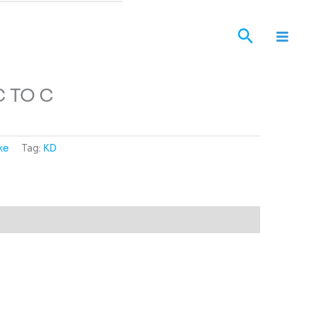
Cari
 TO C
ke
Tag:
KD