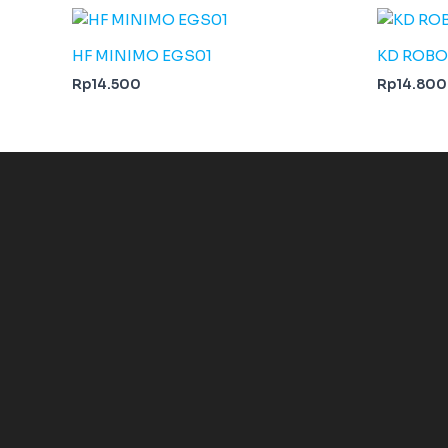
HF MINIMO EGS01
KD ROBO
Rp
14.500
Rp
14.800